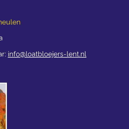
meulen
a
ar:
info@loatbloejers-lent.nl