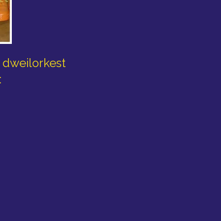
g dweilorkest
: