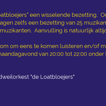
atbloejers” een wisselende bezetting. Oo
jdagen zelfs een bezetting van 25 muzik
muzikanten. Aanvulling is natuurlijk alti
kom om eens te komen luisteren en/of m
maandagavond van 20:00 tot 22:00 onder l
dweilorkest "de Loatbloejers"